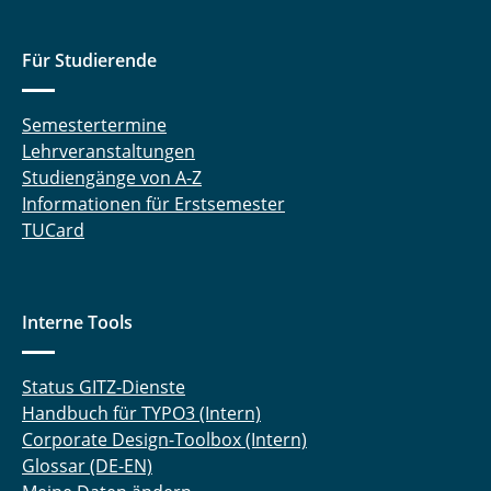
Rundzellen: Konzeptentwicklung und
Validierung
Für Studierende
Optimierung eines Biegeversuchs zur
mechanischen Charakterisierung von
Semestertermine
Batterieelektroden
Lehrveranstaltungen
Studiengänge von A-Z
Lokale Dehnfeldbestimmung mittels Digital
Informationen für Erstsemester
Image Correlation
TUCard
Zähigkeit von höchstfesten, geschweißten
Stählen
Interne Tools
Entwicklung von neuen Debonding on
Demand-Methoden
Status GITZ-Dienste
Laserbasiertes Öffnen von Batteriezellen
Handbuch für TYPO3 (Intern)
Corporate Design-Toolbox (Intern)
Konzeption und Erprobung einer Vorrichtung
Glossar (DE-EN)
und Methode zur In-situ-Kalibrierung von