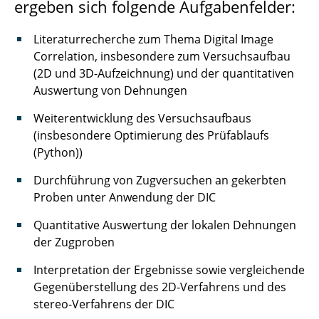
ergeben sich folgende Aufgabenfelder:
Kontaktierung von metallisierten
Polymerfolien für die Verwendung in
Literaturrecherche zum Thema Digital Image
Rundzellen: Konzeptentwicklung und
Correlation, insbesondere zum Versuchsaufbau
Validierung
(2D und 3D-Aufzeichnung) und der quantitativen
Optimierung eines Biegeversuchs zur
Auswertung von Dehnungen
mechanischen Charakterisierung von
Weiterentwicklung des Versuchsaufbaus
Batterieelektroden
(insbesondere Optimierung des Prüfablaufs
(Python))
Lokale Dehnfeldbestimmung mittels Digital
Image Correlation
Durchführung von Zugversuchen an gekerbten
Proben unter Anwendung der DIC
Zähigkeit von höchstfesten, geschweißten
Stählen
Quantitative Auswertung der lokalen Dehnungen
der Zugproben
Entwicklung von neuen Debonding on
Interpretation der Ergebnisse sowie vergleichende
Demand-Methoden
Gegenüberstellung des 2D-Verfahrens und des
Laserbasiertes Öffnen von Batteriezellen
stereo-Verfahrens der DIC