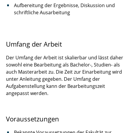
Aufbereitung der Ergebnisse, Diskussion und
Konzeption und Erprobung einer Vorrichtung
schriftliche Ausarbeitung
und Methode zur In-situ-Kalibrierung von
Kraftsensoren im Druckgießprozess
Konzeptionierung, Aufbau und Erprobung
einer digitalisierungsgerechten Trennmittel-
Umfang der Arbeit
Mischeinheit für den Druckgießprozess
Der Umfang der Arbeit ist skalierbar und lässt daher
Laserstrahlkonfektionierung von Lithium-
sowohl eine Bearbeitung als Bachelor-, Studien- als
Metall Anoden
auch Masterarbeit zu. Die Zeit zur Einarbeitung wird
unter Anleitung gegeben. Der Umfang der
Laservorbehandlung von
Aufgabenstellung kann der Bearbeitungszeit
Aluminiumdruckguss für die In-Mold
angepasst werden.
Assembly mit Kunststoff
Lösen von Klebungen in Batteriesystemen
Voraussetzungen
Prälithiierung von Graphit-Silizium Elektroden
für den Einsatz in Lithium-Ionen Batterien
Bekannte Voraussetzungen der Fakultät zur