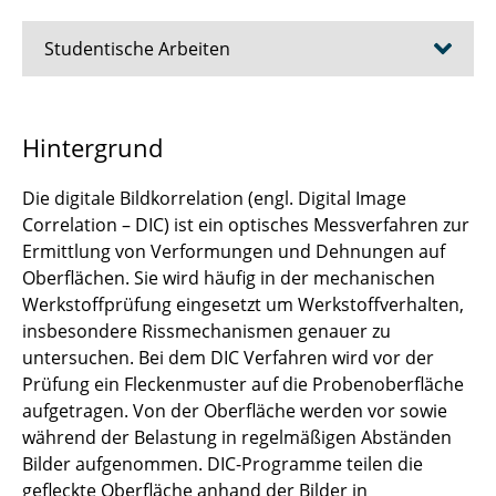
Studentische Arbeiten
Tracer-gestützte Untersuchung des
Hintergrund
Einflusses der induktiven Trocknung auf die
Mikrostruktur und Performance von Li-Ionen
Die digitale Bildkorrelation (engl. Digital Image
Anoden
Correlation – DIC) ist ein optisches Messverfahren zur
Ermittlung von Verformungen und Dehnungen auf
Untersuchung des Alterungsverhaltens
Oberflächen. Sie wird häufig in der mechanischen
aminosilaner Haftvermittlerschichten für
Werkstoffprüfung eingesetzt um Werkstoffverhalten,
additiv gefertigte Glas-Thermoplast-
insbesondere Rissmechanismen genauer zu
Verbunde
untersuchen. Bei dem DIC Verfahren wird vor der
Vergleichende Analyse bildgebender und
Prüfung ein Fleckenmuster auf die Probenoberfläche
scannender Verfahren zur
aufgetragen. Von der Oberfläche werden vor sowie
Geometrierekonstruktion von FLM Bauteilen
während der Belastung in regelmäßigen Abständen
als Grundlage für die simulationsgestützte
Bilder aufgenommen. DIC-Programme teilen die
Vorhersage des Versagensverhaltens
gefleckte Oberfläche anhand der Bilder in