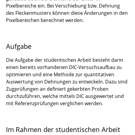
Pixelbereiche ein. Bei Verschiebung bzw. Dehnung
Entwicklung und Verarbeitung von
des Fleckenmusters können diese Änderungen in den
myzelbasierten Verbundwerkstoffen für
Pixelbereichen berechnet werden.
nachhaltige Mobilitätsanwendungen
Untersuchung biobasierter Klebstoffe für
Aufgabe
nachhaltige Anwendungen
Die Aufgabe der studentischen Arbeit besteht darin
Herstellung und Charakterisierung
einen bereits vorhandenen DIC-Versuchsaufbau zu
myzelbasierter Verbundwerkstoffe für den
optimieren und eine Methode zur quantitativen
Einsatz in der Mobilität
Auswertung von Dehnungen zu entwickeln. Dazu sind
Batterieforschung: Selektives Lasersintern für
Zugprüfungen an definiert gekerbten Proben
den Einsatz in zukünftigen Batterien
durchzuführen, welche mittels DIC ausgewertet und
mit Referenzprüfungen verglichen werden.
Bruchmechanische Betrachtung des
Schälversuchs zur mechanischen Prüfung
von Batterie-Elektroden
Im Rahmen der studentischen Arbeit