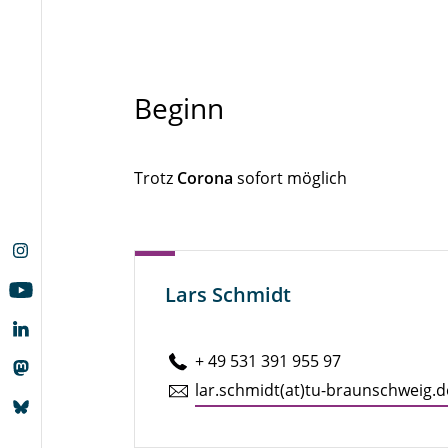
Beginn
Trotz
Corona
sofort möglich
Lars Schmidt
+ 49 531 391 955 97
lar.​schmidt(at)tu-braun­schweig.d