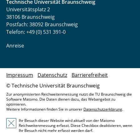
Technische Universität Braunschweig
Universitätsplatz 2
38106 Braunschweig
Postfach: 38092 Braunschweig
Telefon: +49 (0) 531 391-0
Anreise
Impressum
Datenschutz
Barrierefreiheit
© Technische Universität Braunschweig
Zur anonymisierten Reichweitenmessung nutzt die TU Braunschweig die
Software Matomo. Die Daten dienen dazu, das Webangebot zu
optimieren.
Weitere Informationen finden Sie in unserer
Datenschutzerklärung
.
Ihr Besuch dieser Website wird aktuell von der Matomo
Reichweitenmessung erfasst. Diese Checkbox deaktivieren, wenn
Ihr Besuch nicht mehr erfasst werden darf.