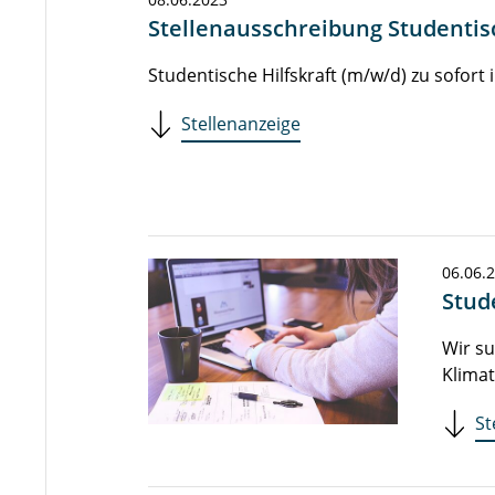
Stellenausschreibung Studentisc
Studentische Hilfskraft (m/w/d) zu sofor
Stellenanzeige
06.06.
Stud
Wir su
Klima
St