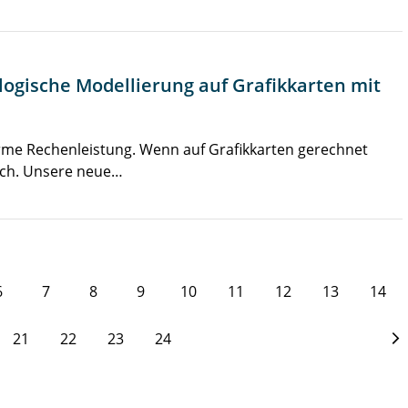
ogische Modellierung auf Grafikkarten mit
rme Rechenleistung. Wenn auf Grafikkarten gerechnet
isch. Unsere neue…
6
7
8
9
10
11
12
13
14
21
22
23
24