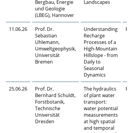
Bergbau, Energie
Landscapes
und Geologie
(LBEG), Hannover
11.06.26
Prof. Dr.
Understanding
Pr
Sebastian
Recharge
Uhlemann,
Processes of a
Umweltgeophysik,
High-Mountain
Universität
Hillslope - from
Bremen
Daily to
Seasonal
Dynamics
25.06.26
Prof. Dr.
The hydraulics
Pr
Bernhard Schuldt,
of plant water
Forstbotanik,
transport:
Technische
water potential
Universität
measurements
Dresden
at high spatial
and temporal