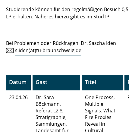
Studierende können für den regelmäßigen Besuch 0,5
LP erhalten. Näheres hierzu gibt es im
Stud.IP
.
Bei Problemen oder Rückfragen: Dr. Sascha Iden
s.iden(at)tu-braunschweig.de
Datum
Gast
Titel
Fo
23.04.26
Dr. Sara
One Process,
Pr
Böckmann,
Multiple
Referat L2.8,
Signals: What
Stratigraphie,
Fire Proxies
Sammlungen,
Reveal in
Landesamt für
Cultural