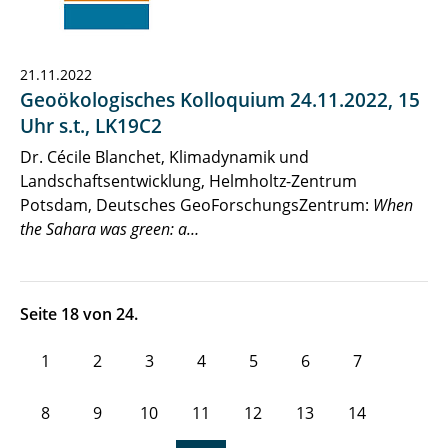
21.11.2022
Geoökologisches Kolloquium 24.11.2022, 15
Uhr s.t., LK19C2
Dr. Cécile Blanchet, Klimadynamik und
Landschaftsentwicklung, Helmholtz-Zentrum
Potsdam, Deutsches GeoForschungsZentrum:
When
the Sahara was green: a…
Seite 18 von 24.
1
2
3
4
5
6
7
8
9
10
11
12
13
14