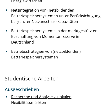
Energiewirtschaft
Hoffmann Melanie
Netzintegration von (netzbildenden)
Batteriespeichersystemen unter Berücksichtigung
Holdorf Merit
begrenzter Netzanschlusskapazitäten
Jackmann Cedric
Batteriespeichersysteme in der marktgestützten
Beschaffung von Momentanreserve in
Jelden Timo
Deutschland
Jennert Torben
Betriebsstrategien von (netzbildenden)
Batteriespeichersystemen
Klöpping Stefan
König Peer
Studentische Arbeiten
Kurrat Christiane
Ausgeschrieben
Landrath Oliver
Recherche und Analyse zu lokalen
Flexibilitätsmärkten
Langemann Robin