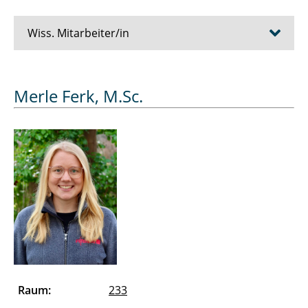
Wiss. Mitarbeiter/in
Bösche Dirk
Merle Ferk, M.Sc.
Cziumplik David
Dubowik Alexander
Düe Alexandra
Eickelmann Jens
Essers Julien
Farshadi Abdolhamid
Raum:
233
Ferk Merle