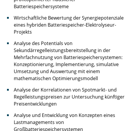
Batteriespeichersysteme
Rollin Anna
Wirtschaftliche Bewertung der Synergiepotenziale
Rosebrock Nils
eines hybriden Batteriespeicher-Elektrolyseur-
Projekts
Sauer Timo
Analyse des Potentials von
Schmidt Matthias
Sekundärregelleistungsbereitstellung in der
Mehrfachnutzung von Batteriespeichersystemen:
Schulze Kai
Konzeptionierung, Implementierung, simulative
Umsetzung und Auswertung mit einem
Soyck Frank
mathematischen Optimierungsmodell
Tiedemann Laura
Analyse der Korrelationen von Spotmarkt- und
Regelleistungspreisen zur Untersuchung künftiger
Tiedt Frederik
Preisentwicklungen
Tolkach Pavel
Analyse und Entwicklung von Konzepten eines
Lastmanagements von
Ulbig Michael
Großbatteriespeichersystemen