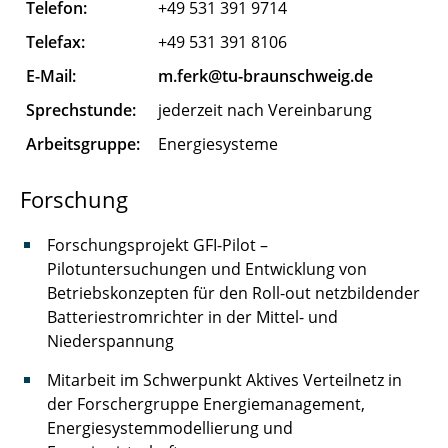
Telefon:
+49 531 391 9714
Flügel Karen
Telefax:
+49 531 391 8106
Gand Max
E-Mail:
m.ferk@tu-braunschweig.de
Sprechstunde:
jederzeit nach Vereinbarung
Garn Till
Arbeitsgruppe:
Energiesysteme
Gebhardt Gerald
Forschung
Göhrmann Mats
Forschungsprojekt GFI-Pilot –
Gorkow Nelly
Pilotuntersuchungen und Entwicklung von
Betriebskonzepten für den Roll-out netzbildender
Graber Benedikt
Batteriestromrichter in der Mittel- und
Niederspannung
Gromova Polina
Mitarbeit im Schwerpunkt Aktives Verteilnetz in
Herman Robin
der Forschergruppe Energiemanagement,
Energiesystemmodellierung und
Hinz Marius