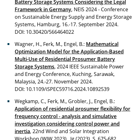
Battery Storage Systems Considering the Legal
Framework in Germany
, NEIS 2024 - Conference
on Sustainable Energy Supply and Energy Storage
Systems, Hamburg, 16.-17. September 2024.
DOI: 10.30420/566464022
Wagner, H., Ferk, M., Engel, B.:
Mathematical
Optimization Model for the Application-Based
Multi-Use of Residential Prosumer Battery
Storage Systems
, 2024 IEEE Sustainable Power
and Energy Conference, Kuching, Sarawak,
Malaysia, 24.-27. November 2024.
DOI: 10.1109/iSPEC59716.2024.10892539
Wegkamp, C., Ferk, M., Grobler, J., Engel, B.:
Application of residential prosumer flexibility for
frequency control - analysis and simulative
investigation considering control power and
inertia
, 22nd Wind and Solar Integration
Workshop (WIW 2023) , Jg.(2023), S. 675-682.