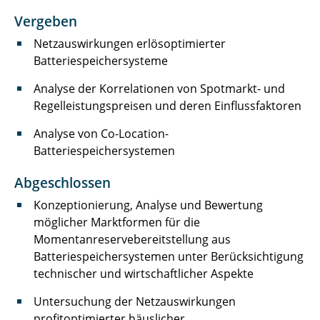
Vergeben
Laufer Andreas
Netzauswirkungen erlösoptimierter
Liebsch Quentin
Batteriespeichersysteme
Lüdecke Marcel
Analyse der Korrelationen von Spotmarkt- und
Regelleistungspreisen und deren Einflussfaktoren
Meinert Michel
Analyse von Co-Location-
Batteriespeichersystemen
Nebelsiek Marvin
Abgeschlossen
Niehs Eike
Konzeptionierung, Analyse und Bewertung
Pape Marlene
möglicher Marktformen für die
Momentanreservebereitstellung aus
Pöschl Sofie
Batteriespeichersystemen unter Berücksichtigung
technischer und wirtschaftlicher Aspekte
Preißner Kevin
Untersuchung der Netzauswirkungen
Reuter Kira
profitoptimierter häuslicher