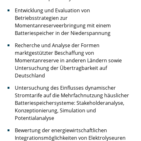
Entwicklung und Evaluation von
Wagner Henrik
Betriebsstrategien zur
Walujski Stefanie
Momentanreserveerbringung mit einem
Batteriespeicher in der Niederspannung
Weber Jan Henrik
Recherche und Analyse der Formen
marktgestützter Beschaffung von
Winter Oliver
Momentanreserve in anderen Ländern sowie
Witt Fabian
Untersuchung der Übertragbarkeit auf
Deutschland
Zeng Fanke
Untersuchung des Einflusses dynamischer
Stromtarife auf die Mehrfachnutzung häuslicher
Batteriespeichersysteme: Stakeholderanalyse,
Konzeptionierung, Simulation und
Potentialanalyse
Bewertung der energiewirtschaftlichen
Integrationsmöglichkeiten von Elektrolyseuren