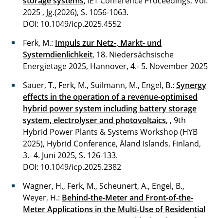
storage systems
, IET Conference Proceedings, Vol.
2025 , Jg.(2026), S. 1056-1063.
DOI: 10.1049/icp.2025.4552
Ferk, M.:
Impuls zur Netz-, Markt- und
Systemdienlichkeit
, 18. Niedersächsische
Energietage 2025, Hannover, 4.- 5. November 2025
Sauer, T., Ferk, M., Suilmann, M., Engel, B.:
Synergy
effects in the operation of a revenue-optimised
hybrid power system including battery storage
system, electrolyser and photovoltaics
, , 9th
Hybrid Power Plants & Systems Workshop (HYB
2025), Hybrid Conference, Åland Islands, Finland,
3.- 4. Juni 2025, S. 126-133.
DOI: 10.1049/icp.2025.2382
Wagner, H., Ferk, M., Scheunert, A., Engel, B.,
Weyer, H.:
Behind-the-Meter and Front-of-the-
Meter Applications in the Multi-Use of Residential