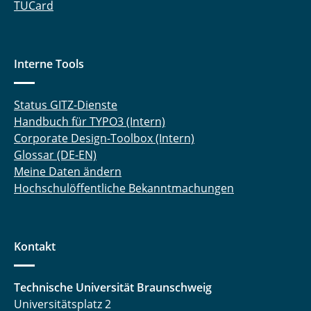
TUCard
Laufer Andreas
Liebsch Quentin
Interne Tools
Lüdecke Marcel
Status GITZ-Dienste
Meinert Michel
Handbuch für TYPO3 (Intern)
Corporate Design-Toolbox (Intern)
Nebelsiek Marvin
Glossar (DE-EN)
Meine Daten ändern
Niehs Eike
Hochschulöffentliche Bekanntmachungen
Pape Marlene
Pöschl Sofie
Kontakt
Preißner Kevin
Technische Universität Braunschweig
Reuter Kira
Universitätsplatz 2