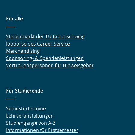
Hoffmann Melanie
Für alle
Holdorf Merit
Jackmann Cedric
Stellenmarkt der TU Braunschweig
Jobbörse des Career Service
Jelden Timo
Merchandising
Sponsoring- & Spendenleistungen
Jennert Torben
Vertrauenspersonen für Hinweisgeber
Klöpping Stefan
König Peer
Für Studierende
Kurrat Christiane
Semestertermine
Lehrveranstaltungen
Landrath Oliver
Studiengänge von A-Z
Informationen für Erstsemester
Langemann Robin