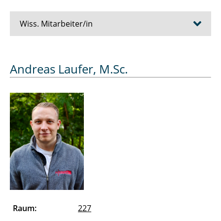
Wiss. Mitarbeiter/in
Bösche Dirk
Andreas Laufer, M.Sc.
Cziumplik David
Dubowik Alexander
Düe Alexandra
Eickelmann Jens
Essers Julien
Farshadi Abdolhamid
Raum:
227
Ferk Merle