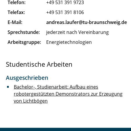
Telefon:
+49 531 391 9723
Flügel Karen
Telefax:
+49 531 391 8106
Gand Max
E-Mail:
andreas.laufer@tu-braunschweig.de
Sprechstunde:
jederzeit nach Vereinbarung
Garn Till
Arbeitsgruppe:
Energietechnologien
Gebhardt Gerald
Göhrmann Mats
Studentische Arbeiten
Gorkow Nelly
Ausgeschrieben
Bachelor-, Studienarbeit: Aufbau eines
Graber Benedikt
robotergestützten Demonstrators zur Erzeugung
Gromova Polina
von Lichtbögen
Herman Robin
Hinz Marius