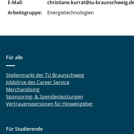
E-Mail:
christiane.kurrat@tu-braunschweig.d
Flügel Karen
Arbeitsgruppe:
Energietechnologien
Gand Max
Garn Till
Gebhardt Gerald
Für alle
Göhrmann Mats
Stellenmarkt der TU Braunschweig
Gorkow Nelly
Jobbörse des Career Service
Graber Benedikt
Merchandising
Sponsoring- & Spendenleistungen
Gromova Polina
Vertrauenspersonen für Hinweisgeber
Herman Robin
Für Studierende
Hinz Marius