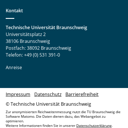
Laufer Andreas
Kontakt
Liebsch Quentin
Technische Universität Braunschweig
Universitätsplatz 2
Lüdecke Marcel
38106 Braunschweig
Meinert Michel
Postfach: 38092 Braunschweig
Telefon: +49 (0) 531 391-0
Nebelsiek Marvin
Anreise
Niehs Eike
Pape Marlene
Impressum
Datenschutz
Barrierefreiheit
Pöschl Sofie
© Technische Universität Braunschweig
Preißner Kevin
Zur anonymisierten Reichweitenmessung nutzt die TU Braunschweig die
Software Matomo. Die Daten dienen dazu, das Webangebot zu
optimieren.
Reuter Kira
Weitere Informationen finden Sie in unserer
Datenschutzerklärung
.