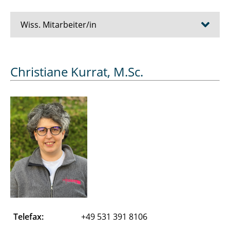
Wiss. Mitarbeiter/in
Bösche Dirk
Christiane Kurrat, M.Sc.
Cziumplik David
Dubowik Alexander
Düe Alexandra
Eickelmann Jens
Essers Julien
Farshadi Abdolhamid
Telefax:
+49 531 391 8106
Ferk Merle