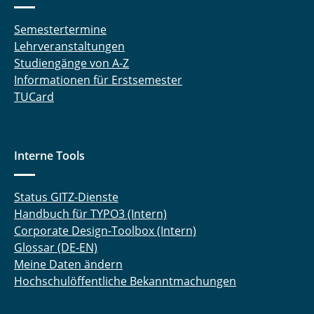
Hoffmann Melanie
Semestertermine
Lehrveranstaltungen
Holdorf Merit
Studiengänge von A-Z
Informationen für Erstsemester
Jackmann Cedric
TUCard
Jelden Timo
Jennert Torben
Interne Tools
Klöpping Stefan
Status GITZ-Dienste
König Peer
Handbuch für TYPO3 (Intern)
Corporate Design-Toolbox (Intern)
Kurrat Christiane
Glossar (DE-EN)
Meine Daten ändern
Landrath Oliver
Hochschulöffentliche Bekanntmachungen
Langemann Robin