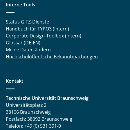
Interne Tools
Laufer Andreas
Status GITZ-Dienste
Liebsch Quentin
Handbuch für TYPO3 (Intern)
Lüdecke Marcel
Corporate Design-Toolbox (Intern)
Glossar (DE-EN)
Meinert Michel
Meine Daten ändern
Hochschulöffentliche Bekanntmachungen
Nebelsiek Marvin
Niehs Eike
Kontakt
Pape Marlene
Technische Universität Braunschweig
Pöschl Sofie
Universitätsplatz 2
38106 Braunschweig
Preißner Kevin
Postfach: 38092 Braunschweig
Telefon: +49 (0) 531 391-0
Reuter Kira