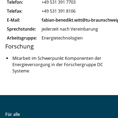
Telefon:
+49 531 391 7703
Flügel Karen
Telefax:
+49 531 391 8106
Gand Max
E-Mail:
fabian-benedikt.witt@tu-braunschwei
Sprechstunde:
jederzeit nach Vereinbarung
Garn Till
Arbeitsgruppe:
Energietechnologien
Gebhardt Gerald
Forschung
Göhrmann Mats
Mitarbeit im Schwerpunkt Komponenten der
Energieversorgung in der Forschergruppe DC
Gorkow Nelly
Systeme
Graber Benedikt
Gromova Polina
Herman Robin
Hinz Marius
Für alle