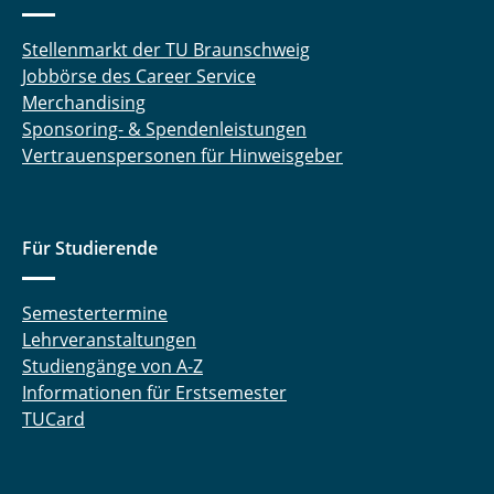
Hoffmann Melanie
Stellenmarkt der TU Braunschweig
Jobbörse des Career Service
Holdorf Merit
Merchandising
Sponsoring- & Spendenleistungen
Jackmann Cedric
Vertrauenspersonen für Hinweisgeber
Jelden Timo
Jennert Torben
Für Studierende
Klöpping Stefan
Semestertermine
König Peer
Lehrveranstaltungen
Studiengänge von A-Z
Kurrat Christiane
Informationen für Erstsemester
TUCard
Landrath Oliver
Langemann Robin