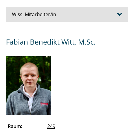
Wiss. Mitarbeiter/in
Bösche Dirk
Fabian Benedikt Witt, M.Sc.
Cziumplik David
Dubowik Alexander
Düe Alexandra
Eickelmann Jens
Essers Julien
Farshadi Abdolhamid
Raum:
249
Ferk Merle