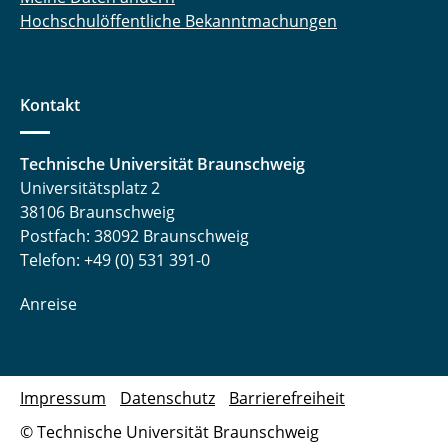
Hochschulöffentliche Bekanntmachungen
Laufer Andreas
Liebsch Quentin
Kontakt
Lüdecke Marcel
Technische Universität Braunschweig
Meinert Michel
Universitätsplatz 2
38106 Braunschweig
Nebelsiek Marvin
Postfach: 38092 Braunschweig
Niehs Eike
Telefon: +49 (0) 531 391-0
Pape Marlene
Anreise
Pöschl Sofie
Preißner Kevin
Impressum
Datenschutz
Barrierefreiheit
© Technische Universität Braunschweig
Reuter Kira