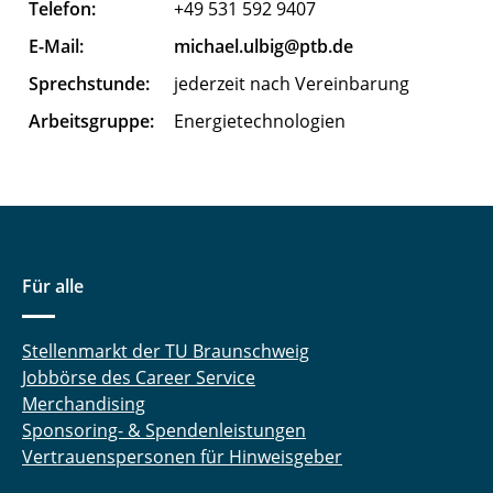
Telefon:
+49 531 592 9407
Flügel Karen
E-Mail:
michael.ulbig@ptb.de
Gand Max
Sprechstunde:
jederzeit nach Vereinbarung
Arbeitsgruppe:
Energietechnologien
Garn Till
Gebhardt Gerald
Göhrmann Mats
Gorkow Nelly
Für alle
Graber Benedikt
Stellenmarkt der TU Braunschweig
Jobbörse des Career Service
Gromova Polina
Merchandising
Herman Robin
Sponsoring- & Spendenleistungen
Vertrauenspersonen für Hinweisgeber
Hinz Marius