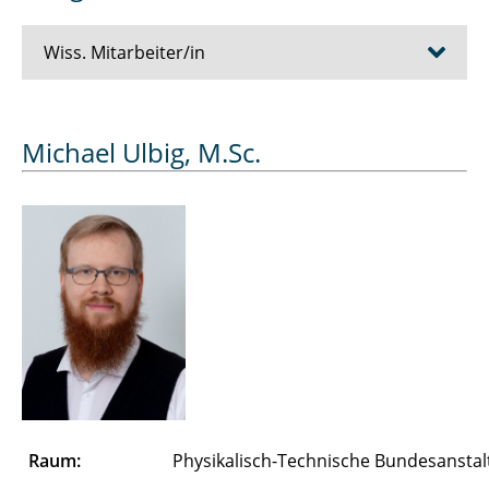
Wiss. Mitarbeiter/in
Bösche Dirk
Michael Ulbig, M.Sc.
Cziumplik David
Dubowik Alexander
Düe Alexandra
Eickelmann Jens
Essers Julien
Farshadi Abdolhamid
Raum:
Physikalisch-Technische Bundesansta
Ferk Merle