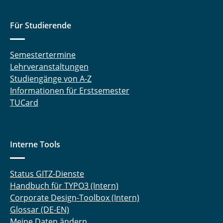
Hoffmann Melanie
Für Studierende
Holdorf Merit
Semestertermine
Jackmann Cedric
Lehrveranstaltungen
Studiengänge von A-Z
Jelden Timo
Informationen für Erstsemester
TUCard
Jennert Torben
Klöpping Stefan
Interne Tools
König Peer
Kurrat Christiane
Status GITZ-Dienste
Handbuch für TYPO3 (Intern)
Landrath Oliver
Corporate Design-Toolbox (Intern)
Glossar (DE-EN)
Langemann Robin
Meine Daten ändern