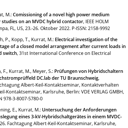
at, M.:
Comissioning of a novel high power medium
y studies on an MVDC hybrid contactor
, IEEE HOLM
mpa, FL, US, 23.-26. Oktober 2022.
P-ISSN: 2158-9992
h, P., Kopp, T., Kurrat, M.:
Electrical investigation of the
tage of a closed model arrangement after current loads in
d switch
, 31st International Conference on Electrical
, F., Kurrat, M., Meyer, S.:
Prüfungen von Hybridschaltern
ichstromprüffeld DC.lab der TU Braunschweig
,
achtagung Albert-Keil-Kontaktseminar, Kontaktverhalten
Keil-Kontaktseminar, Karlsruhe, Berlin: VDE VERLAG GMBH,
N 978-3-8007-5780-0
ening, E., Kurrat, M.:
Untersuchung der Anforderungen
legung eines 3-kV-Hybridschaltgerätes in einem MVDC-
 26. Fachtagung Albert-Keil-Kontaktseminar, Karlsruhe,