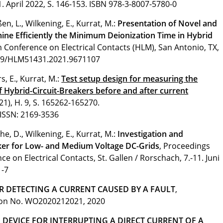
 April 2022, S. 146-153.
ISBN 978-3-8007-5780-0
en, L., Wilkening, E., Kurrat, M.:
Presentation of Novel and
ne Efficiently the Minimum Deionization Time in Hybrid
m Conference on Electrical Contacts (HLM), San Antonio, TX,
09/HLM51431.2021.9671107
s, E., Kurrat, M.:
Test setup design for measuring the
 Hybrid-Circuit-Breakers before and after current
021), H. 9, S. 165262-165270.
-ISSN: 2169-3536
he, D., Wilkening, E., Kurrat, M.:
Investigation and
aker for Low- and Medium Voltage DC-Grids
, Proceedings
e on Electrical Contacts, St. Gallen / Rorschach, 7.-11. Juni
1-7
 DETECTING A CURRENT CAUSED BY A FAULT
,
tion No. WO2020212021, 2020
 DEVICE FOR INTERRUPTING A DIRECT CURRENT OF A