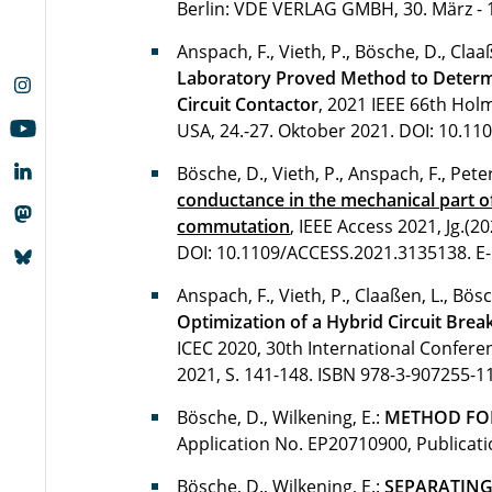
Berlin: VDE VERLAG GMBH, 30. März - 1.
Anspach, F., Vieth, P., Bösche, D., Claaß
Laboratory Proved Method to Determi
Circuit Contactor
, 2021 IEEE 66th Hol
USA, 24.-27. Oktober 2021.
DOI: 10.11
Bösche, D., Vieth, P., Anspach, F., Peter
conductance in the mechanical part of
commutation
, IEEE Access 2021, Jg.(2
DOI: 10.1109/ACCESS.2021.3135138
.
E
Anspach, F., Vieth, P., Claaßen, L., Bösc
Optimization of a Hybrid Circuit Bre
ICEC 2020, 30th International Conferenc
2021, S. 141-148.
ISBN 978-3-907255-1
Bösche, D., Wilkening, E.:
METHOD FOR
Application No. EP20710900, Publica
Bösche, D., Wilkening, E.:
SEPARATING