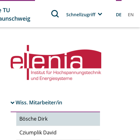
e TU
Schnellzugriff
DE
EN
aunschweig
Wiss. Mitarbeiter/in
Bösche Dirk
Cziumplik David