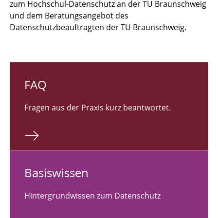
zum Hochschul-Datenschutz an der TU Braunschweig
und dem Beratungsangebot des
Glossar
Datenschutzbeauftragten der TU Braunschweig.
Gesetze und Regelungen zum Datenschutz
Datenschutzvorfall melden
Datenschutzschulungen
FAQ
Kontakt
Fragen aus der Praxis kurz beantwortet.
Pflichtinformationen
Ba­sis­wis­sen
Hintergrundwissen zum Datenschutz