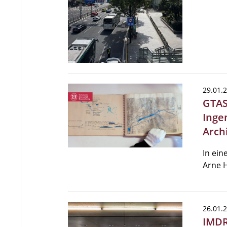
29.01.
GTAS
Inge
Arch
In ein
Arne H
26.01.
IMDR 