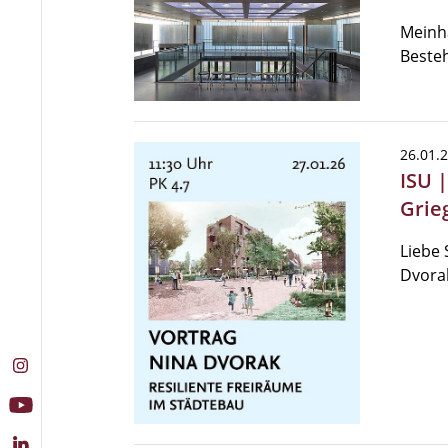
Meinha
Beste
26.01.
ISU 
Grie
Liebe 
Dvora