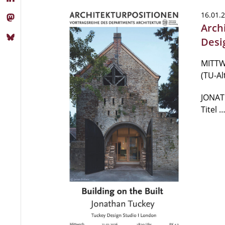
16.01.
Arch
Desi
MITTWO
(TU-A
JONAT
Titel 