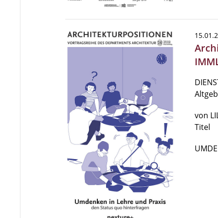
15.01.
Arch
IMML
DIENST
Altge
von LI
Titel
UMDE