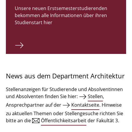
Zulassungsverfahren Bachelor 2026
Unsere neuen Erstsemesterstudierenden
bekommen alle Informationen über ihren
Bachelor Architektur
Studienstart hier
Bachelor Architektur+
Master Architektur
Qualifikationsprofil
Lehrveranstaltungen
News aus dem Department Architektur
International
Stellenanzeigen für Studierende und Absolventinnen
Institute
und Absolventen finden Sie hier:
Stellen
,
Ansprechpartner auf der
Kontaktseite
. Hinweise
Einrichtungen
zu aktuellen Themen oder Stellengesuche richten Sie
bitte an die
Öffentlichkeitsarbeit
der Fakultät 3.
Zeichensäle