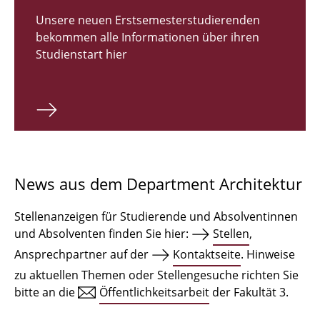
Zulassungsverfahren Bachelor 2026
Unsere neuen Erstsemesterstudierenden
bekommen alle Informationen über ihren
Bachelor Architektur
Studienstart hier
Bachelor Architektur+
Master Architektur
Qualifikationsprofil
Lehrveranstaltungen
News aus dem Department Architektur
International
Stellenanzeigen für Studierende und Absolventinnen
Institute
und Absolventen finden Sie hier:
Stellen
,
Ansprechpartner auf der
Kontaktseite
. Hinweise
Einrichtungen
zu aktuellen Themen oder Stellengesuche richten Sie
bitte an die
Öffentlichkeitsarbeit
der Fakultät 3.
Zeichensäle