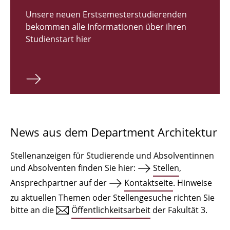
Zulassungsverfahren Bachelor 2026
Unsere neuen Erstsemesterstudierenden
bekommen alle Informationen über ihren
Bachelor Architektur
Studienstart hier
Bachelor Architektur+
Master Architektur
Qualifikationsprofil
Lehrveranstaltungen
News aus dem Department Architektur
International
Stellenanzeigen für Studierende und Absolventinnen
Institute
und Absolventen finden Sie hier:
Stellen
,
Ansprechpartner auf der
Kontaktseite
. Hinweise
Einrichtungen
zu aktuellen Themen oder Stellengesuche richten Sie
bitte an die
Öffentlichkeitsarbeit
der Fakultät 3.
Zeichensäle