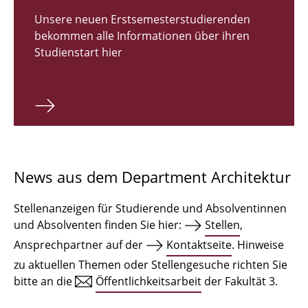
Zulassungsverfahren Bachelor 2026
Unsere neuen Erstsemesterstudierenden
bekommen alle Informationen über ihren
Bachelor Architektur
Studienstart hier
Bachelor Architektur+
Master Architektur
Qualifikationsprofil
Lehrveranstaltungen
News aus dem Department Architektur
International
Stellenanzeigen für Studierende und Absolventinnen
Institute
und Absolventen finden Sie hier:
Stellen
,
Ansprechpartner auf der
Kontaktseite
. Hinweise
Einrichtungen
zu aktuellen Themen oder Stellengesuche richten Sie
bitte an die
Öffentlichkeitsarbeit
der Fakultät 3.
Zeichensäle