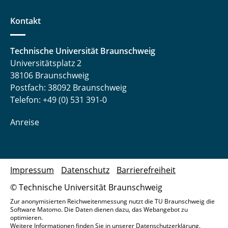
Kontakt
Technische Universität Braunschweig
Universitätsplatz 2
38106 Braunschweig
Postfach: 38092 Braunschweig
Telefon: +49 (0) 531 391-0
Anreise
Impressum
Datenschutz
Barrierefreiheit
© Technische Universität Braunschweig
Zur anonymisierten Reichweitenmessung nutzt die TU Braunschweig die
Software Matomo. Die Daten dienen dazu, das Webangebot zu
optimieren.
Weitere Informationen finden Sie in unserer
Datenschutzerklärung
.