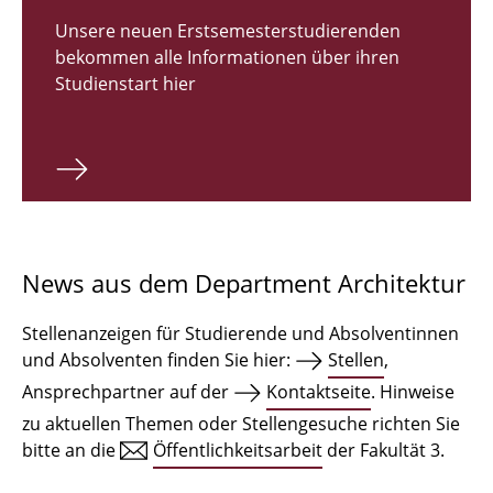
Zulassungsverfahren Bachelor 2026
Unsere neuen Erstsemesterstudierenden
bekommen alle Informationen über ihren
Bachelor Architektur
Studienstart hier
Bachelor Architektur+
Master Architektur
Qualifikationsprofil
Lehrveranstaltungen
News aus dem Department Architektur
International
Stellenanzeigen für Studierende und Absolventinnen
Institute
und Absolventen finden Sie hier:
Stellen
,
Ansprechpartner auf der
Kontaktseite
. Hinweise
Einrichtungen
zu aktuellen Themen oder Stellengesuche richten Sie
bitte an die
Öffentlichkeitsarbeit
der Fakultät 3.
Zeichensäle