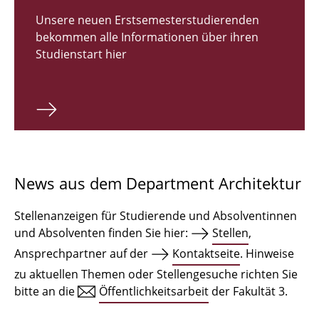
Zulassungsverfahren Bachelor 2026
Unsere neuen Erstsemesterstudierenden
bekommen alle Informationen über ihren
Bachelor Architektur
Studienstart hier
Bachelor Architektur+
Master Architektur
Qualifikationsprofil
Lehrveranstaltungen
News aus dem Department Architektur
International
Stellenanzeigen für Studierende und Absolventinnen
Institute
und Absolventen finden Sie hier:
Stellen
,
Ansprechpartner auf der
Kontaktseite
. Hinweise
Einrichtungen
zu aktuellen Themen oder Stellengesuche richten Sie
bitte an die
Öffentlichkeitsarbeit
der Fakultät 3.
Zeichensäle