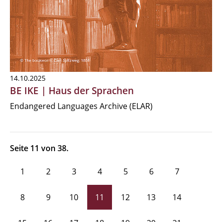
14.10.2025
BE IKE | Haus der Sprachen
Endangered Languages Archive (ELAR)
Seite 11 von 38.
1
2
3
4
5
6
7
8
9
10
11
12
13
14