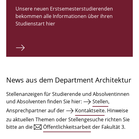
Zulassungsverfahren Bachelor 2026
Unsere neuen Erstsemesterstudierenden
bekommen alle Informationen über ihren
Bachelor Architektur
Studienstart hier
Bachelor Architektur+
Master Architektur
Qualifikationsprofil
Lehrveranstaltungen
News aus dem Department Architektur
International
Stellenanzeigen für Studierende und Absolventinnen
Institute
und Absolventen finden Sie hier:
Stellen
,
Ansprechpartner auf der
Kontaktseite
. Hinweise
Einrichtungen
zu aktuellen Themen oder Stellengesuche richten Sie
bitte an die
Öffentlichkeitsarbeit
der Fakultät 3.
Zeichensäle