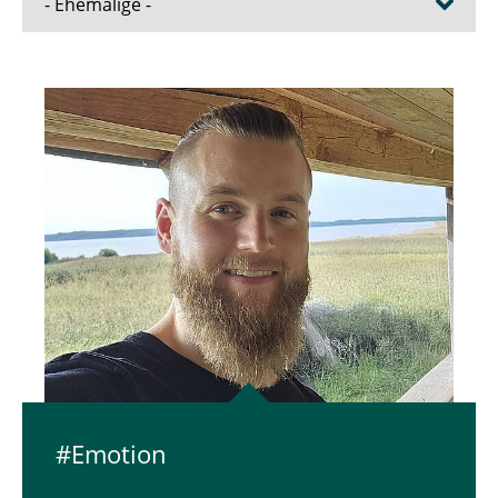
- Ehemalige -
Dr. Michael Meyer
Dr. Rangina Ahmad
Larissa Bachmann (Teamassistenz)
Dr. Felix Becker
Dr. Manuel Geiger
Dr. Linda Grogorick
Dr. Patrick Helmholz
Dr. Jan-Paul Huttner
#Emotion
Julian Jentsch (Techniker)