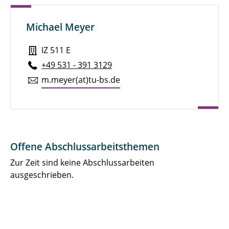
Dr. Ricarda Schlimbach
Michael Meyer
Dr. Dominik Siemon
IZ 511 E
Dr. Timo Strohmann
+49 531 - 391 3129
m.​meyer(at)tu-​bs.​de
Dr. Hermann Berger
Offene Abschlussarbeitsthemen
Zur Zeit sind keine Abschlussarbeiten
ausgeschrieben.