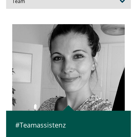
Team
Prof. Dr. Susanne Robra-Bissantz
Viktoria Lutter (Teamassistenz)
Pascal Abel
Patrick Hiske
Dominique Pardey
Anna Rethmann
Varinia Wittholz
Johanna Thiele
#Team­as­sis­tenz
- Externe Doktoranden -