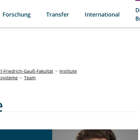
D
Forschung
Transfer
International
B
l-Friedrich-Gauß-Fakultät
Institute
nssysteme
Team
e