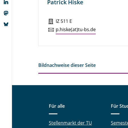
Patrick Hiske
IZ 511 E
p.​hiske(at)tu-​bs.​de
Bildnachweise dieser Seite
Für alle
Für Stu
Stellenmarkt der TU
Semest