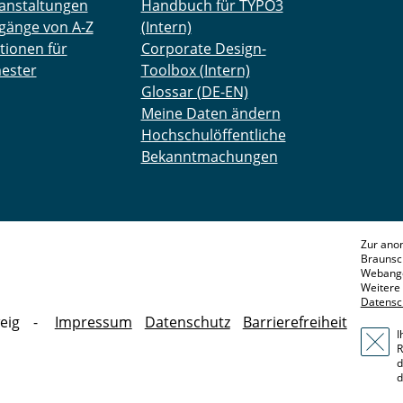
anstaltungen
Handbuch für TYPO3
gänge von A-Z
(Intern)
tionen für
Corporate Design-
ester
Toolbox (Intern)
Glossar (DE-EN)
Meine Daten ändern
Hochschulöffentliche
Bekanntmachungen
Zur ano
Braunsc
Webange
Weitere 
Datensc
eig
Impressum
Datenschutz
Barrierefreiheit
I
R
d
d