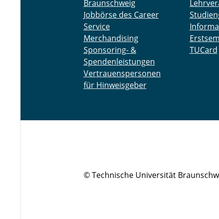
Braunschweig
Lehrver
Jobbörse des Career
Studien
Service
Informa
Merchandising
Erstsem
Sponsoring- &
TUCard
Spendenleistungen
Vertrauenspersonen
für Hinweisgeber
© Technische Universität Braunschw