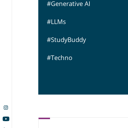
#Ge­ne­ra­ti­ve AI
#LLMs
#Stu­dy­Bud­dy
#Techno