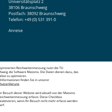
Universitätsplatz 2
38106 Braunschweig
Postfach: 38092 Braunschweig
Telefon: +49 (0) 531 391-0
Anreise
nymisierten Reichweitenmessung nutzt die TU
hweig die Software Matomo. Die Daten dienen dazu, das
bot zu optimieren.
Informationen finden Sie in unserer
hutzerklärung
.
hr Besuch dieser Website wird aktuell von der Matomo
eichweitenmessung erfasst. Diese Checkbox
eaktivieren, wenn Ihr Besuch nicht mehr erfasst werden
arf.