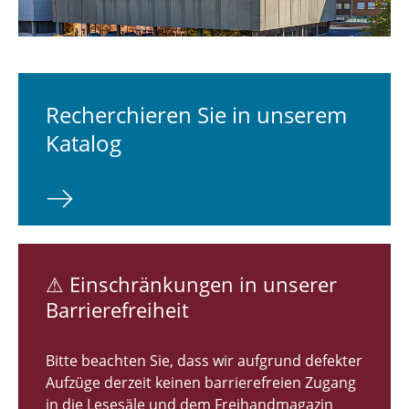
Kursangebote
Publizieren & Open Access
Recherchieren Sie in unserem
Fachinformationsdienste
Katalog
Universitätsarchiv
Wir über uns
⚠ Einschränkungen in unserer
Barrierefreiheit
Bitte beachten Sie, dass wir aufgrund defekter
Aufzüge derzeit keinen barrierefreien Zugang
in die Lesesäle und dem Freihandmagazin