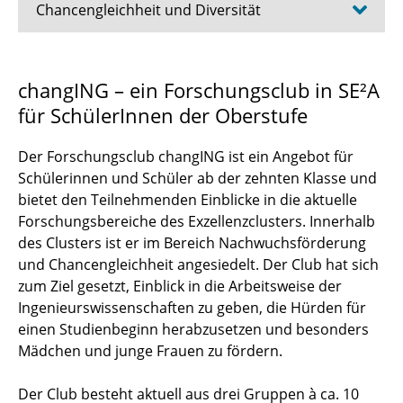
Chancengleichheit und Diversität
Schüler*innen
changING – ein Forschungsclub in SE²A
für SchülerInnen der Oberstufe
Student*innen
Promovierende
Der Forschungsclub changING ist ein Angebot für
Schülerinnen und Schüler ab der zehnten Klasse und
Post-Docs
bietet den Teilnehmenden Einblicke in die aktuelle
Forschungsbereiche des Exzellenzclusters. Innerhalb
⯇ zurück zur Hauptseite
des Clusters ist er im Bereich Nachwuchsförderung
und Chancengleichheit angesiedelt. Der Club hat sich
zum Ziel gesetzt, Einblick in die Arbeitsweise der
Ingenieurswissenschaften zu geben, die Hürden für
einen Studienbeginn herabzusetzen und besonders
Mädchen und junge Frauen zu fördern.
Der Club besteht aktuell aus drei Gruppen à ca. 10