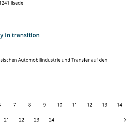
1241 Ilsede
 in transition
esischen Automobilindustrie und Transfer auf den
6
7
8
9
10
11
12
13
14
21
22
23
24