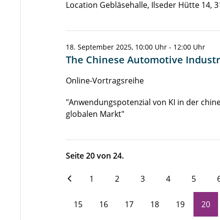
Location Gebläsehalle, Ilseder Hütte 14, 3
18. September 2025, 10:00 Uhr - 12:00 Uhr
The Chinese Automotive Industry
Online-Vortragsreihe
"Anwendungspotenzial von KI in der chin
globalen Markt"
Seite 20 von 24.
1
2
3
4
5
15
16
17
18
19
20