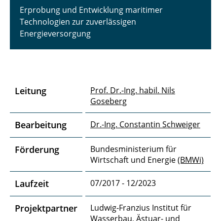
Erprobung und Entwicklung maritimer
BEOSand
Technologien zur zuverlässigen
Energieversorgung
ALPHEUS
Anemoi
AngryWaters
Leitung
Prof. Dr.-Ing. habil. Nils
Goseberg
BIVA-WATT
CoastAdapt
Bearbeitung
Dr.-Ing. Constantin Schweiger
CoastalFutures
Förderung
Bundesministerium für
Wirtschaft und Energie
(BMWi)
CoastalFutures II
Laufzeit
07/2017 - 12/2023
COIN
Projektpartner
Ludwig-Franzius Institut für
DV Helgoland
Wasserbau, Ästuar- und