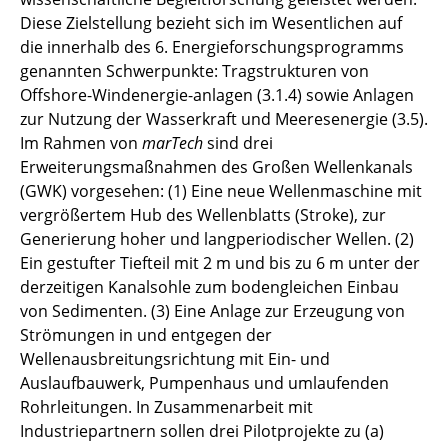
Diese Zielstellung bezieht sich im Wesentlichen auf
ÖkoProFeiLa
die innerhalb des 6. Energieforschungsprogramms
genannten Schwerpunkte: Tragstrukturen von
Reallabor 70 GW Offshore Wind
Offshore-Windenergie-anlagen (3.1.4) sowie Anlagen
zur Nutzung der Wasserkraft und Meeresenergie (3.5).
ReFresh
Im Rahmen von
marTech
sind drei
Sandküste St. Peter-Ording
Erweiterungsmaßnahmen des Großen Wellenkanals
(GWK) vorgesehen: (1) Eine neue Wellenmaschine mit
Strandschutz
vergrößertem Hub des Wellenblatts (Stroke), zur
Generierung hoher und langperiodischer Wellen. (2)
VeMoLahn
Ein gestufter Tiefteil mit 2 m und bis zu 6 m unter der
derzeitigen Kanalsohle zum bodengleichen Einbau
VesweED
von Sedimenten. (3) Eine Anlage zur Erzeugung von
Strömungen in und entgegen der
Wellenausbreitungsrichtung mit Ein- und
Auslaufbauwerk, Pumpenhaus und umlaufenden
Rohrleitungen. In Zusammenarbeit mit
Industriepartnern sollen drei Pilotprojekte zu (a)