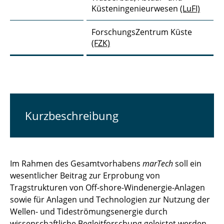
Küsteningenieurwesen
(LuFI)
DuneFront
ForschungsZentrum Küste
EnviSim4Mare
(FZK)
Gute Küste Niedersachsen
HyStKon
INF4INiTY
Kurzbeschreibung
marTech
METAscales
Im Rahmen des Gesamtvorhabens
marTech
soll ein
MUSCHEL
wesentlicher Beitrag zur Erprobung von
Tragstrukturen von Off-shore-Windenergie-Anlagen
NuLIMAS
sowie für Anlagen und Technologien zur Nutzung der
Wellen- und Tideströmungsenergie durch
NumSiLaSu
wissenschaftliche Begleitforschung geleistet werden.