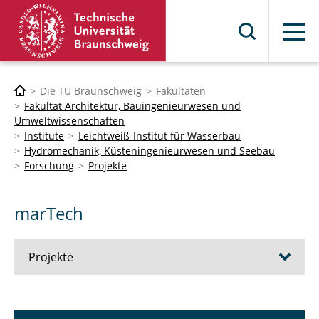
Menü
Die TU Braunschweig
Fakultäten
Fakultät Architektur, Bauingenieurwesen und
Umweltwissenschaften
Institute
Leichtweiß-Institut für Wasserbau
Hydromechanik, Küsteningenieurwesen und Seebau
Forschung
Projekte
marTech
Projekte
DuneVaSH