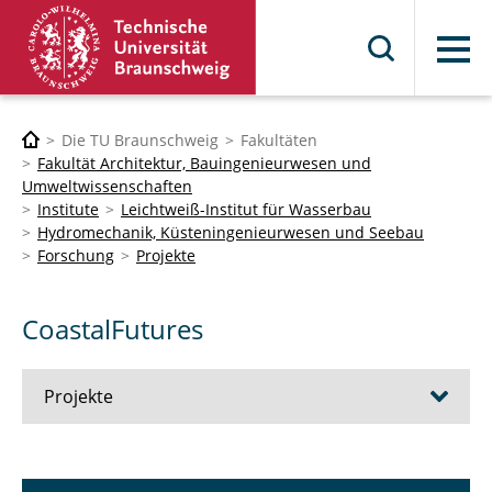
Menü
Die TU Braunschweig
Fakultäten
Fakultät Architektur, Bauingenieurwesen und
Umweltwissenschaften
Institute
Leichtweiß-Institut für Wasserbau
Hydromechanik, Küsteningenieurwesen und Seebau
Forschung
Projekte
CoastalFutures
Projekte
DuneVaSH