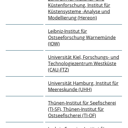
Küstenforschung, Institut für
DuneFront
Küstensysteme -Analyse und
Modellierung (Hereon)
EnviSim4Mare
Leibniz-Institut für
Gute Küste Niedersachsen
Ostseeforschung Warnemünde
(IOW)
HyStKon
Universität Kiel, Forschungs- und
INF4INiTY
Technologiezentrum Westküste
(CAU-FTZ)
marTech
Universität Hamburg, Institut für
METAscales
Meereskunde (UHH)
MUSCHEL
Thünen-Institut für Seefischerei
(TI-SF),
Thünen-Institut für
NuLIMAS
Ostseefischerei (TI-OF)
NumSiLaSu