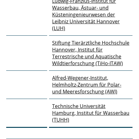
Ludwig-Franzius-Institut für
Wasserbau, Ästuar- und
ÖkoProFeiLa
Küsteningenieurwesen der
Leibniz Universität Hannover
Reallabor 70 GW Offshore Wind
(LUH)
ReFresh
Stiftung Tierärztliche Hochschule
Hannover, Institut für
Sandküste St. Peter-Ording
Terrestrische und Aquatische
Wildtierforschung (TiHo-ITAW)
Strandschutz
Alfred-Wegener-Institut,
VeMoLahn
Helmholtz-Zentrum für Polar-
und Meeresforschung (AWI)
VesweED
Technische Universität
Hamburg, Institut für Wasserbau
(TUHH)