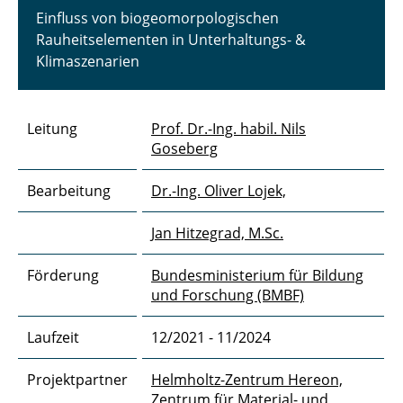
Einfluss von biogeomorpologischen
BEOSand
Rauheitselementen in Unterhaltungs- &
Klimaszenarien
ALPHEUS
Anemoi
Leitung
Prof. Dr.-Ing. habil. Nils
AngryWaters
Goseberg
BIVA-WATT
Bearbeitung
Dr.-Ing. Oliver Lojek,
CoastAdapt
Jan Hitzegrad, M.Sc.
CoastalFutures
Förderung
Bundesministerium für Bildung
und Forschung (BMBF)
CoastalFutures II
Laufzeit
12/2021 - 11/2024
COIN
Projektpartner
Helmholtz-Zentrum Hereon,
DV Helgoland
Zentrum für Material- und