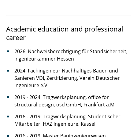
Muslima Rafikova
Academic education and professional
Sam Salamatian
career
Benedict Sonntag
2026: Nachweisberechtigung für Standsicherheit,
Julian Tesche
Ingenieurkammer Hessen
Diana Zavaleta
2024: Fachingenieur Nachhaltiges Bauen und
Sanieren VDI, Zertifizierung, Verein Deutscher
Ingenieure e.V.
2019 - 2024: Tragwerksplanung, office for
structural design, osd GmbH, Frankfurt a.M.
2016 - 2019: Tragwerksplanung, Studentischer
Mitarbeiter: HAZ Ingenieure, Kassel
2016 - 2019: Master Bauingenieurwesen,