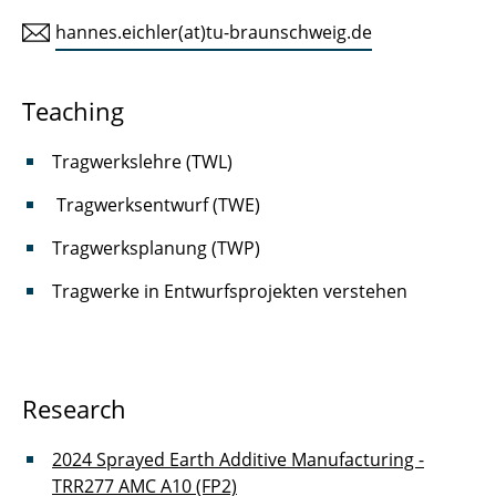
hannes.eichler(at)tu-braunschweig.de
Leon Döring
Hannes Eichler
Teaching
Stefan Gantner
Tragwerkslehre (TWL)
Joschua Gosslar
Tragwerksentwurf (TWE)
Joe Fischer
Tragwerksplanung (TWP)
Tragwerke in Entwurfsprojekten verstehen
Osman Zihni
Felix Hauser
Sven Jonischkies
Research
Noor Khader
2024 Sprayed Earth Additive Manufacturing -
TRR277 AMC A10 (FP2)
Christopher Lux