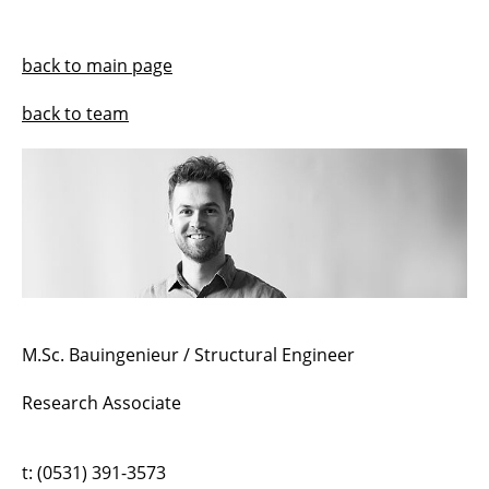
Harald Kloft
back to main page
Norman Hack
back to team
Jeldrik Mainka
Cecilia S. Ahumada
Lukas Ledderose
Abtin Baghdadi
Bartłomiej Sawicki
M.Sc. Bauingenieur / Structural Engineer
Samim Mehdizadeh
Research Associate
Robin Dörrie
t: (0531) 391-3573
Lukas Feyrer