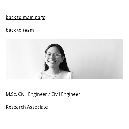
Harald Kloft
back to main page
Norman Hack
back to team
Jeldrik Mainka
Cecilia S. Ahumada
Lukas Ledderose
Abtin Baghdadi
Bartłomiej Sawicki
M.Sc. Civil Engineer / Civil Engineer
Samim Mehdizadeh
Research Associate
Robin Dörrie
Lukas Feyrer