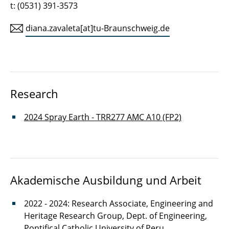
t: (0531) 391-3573
Leon Döring
diana.zavaleta[at]tu-Braunschweig.de
Hannes Eichler
Stefan Gantner
Joschua Gosslar
Research
Joe Fischer
2024 Spray Earth - TRR277 AMC A10 (FP2)
Osman Zihni
Felix Hauser
Akademische Ausbildung und Arbeit
Sven Jonischkies
2022 - 2024: Research Associate, Engineering and
Noor Khader
Heritage Research Group, Dept. of Engineering,
Pontifical Catholic University of Peru
Christopher Lux