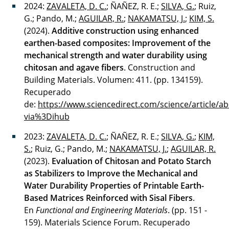
2024:
ZAVALETA, D. C.
; ÑAÑEZ, R. E.;
SILVA, G.
; Ruiz,
G.; Pando, M.;
AGUILAR, R.
;
NAKAMATSU, J.
;
KIM, S.
(2024).
Additive construction using enhanced
earthen-based composites: Improvement of the
mechanical strength and water durability using
chitosan and agave fibers
. Construction and
Building Materials. Volumen: 411. (pp. 134159).
Recuperado
de:
https://www.sciencedirect.com/science/article/a
via%3Dihub
2023:
ZAVALETA, D. C.
; ÑAÑEZ, R. E.;
SILVA, G.
;
KIM,
S.
; Ruiz, G.; Pando, M.;
NAKAMATSU, J.
;
AGUILAR, R.
(2023).
Evaluation of Chitosan and Potato Starch
as Stabilizers to Improve the Mechanical and
Water Durability Properties of Printable Earth-
Based Matrices Reinforced with Sisal Fibers
.
En
Functional and Engineering Materials
. (pp. 151 -
159). Materials Science Forum. Recuperado