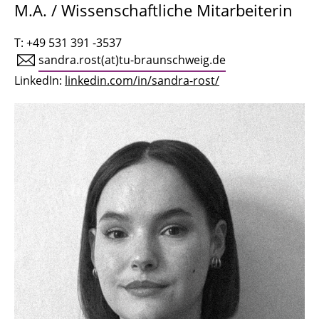
M.A. / Wissenschaftliche Mitarbeiterin
Tobias Kühn
T: +49 531 391 -3537
Olaf Mumm
sandra.rost(at)tu-braunschweig.de
LinkedIn:
linkedin.com/in/sandra-rost/
Dr. Marcelo Esteban Muñoz Hidalgo
Alexandra Auer
Yevheniia Berchul
Bhupender Bindal
Benedikt Herz
Daniel Grenz
Bodo Neuss
Dr. Katja Knecht