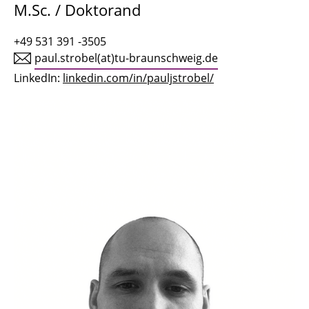
M.Sc. / Doktorand
Tobias Kühn
+49 531 391 -3505
Olaf Mumm
paul.strobel(at)tu-braunschweig.de
LinkedIn:
linkedin.com/in/pauljstrobel/
Dr. Marcelo Esteban Muñoz Hidalgo
Alexandra Auer
Yevheniia Berchul
Bhupender Bindal
Benedikt Herz
Daniel Grenz
Bodo Neuss
Dr. Katja Knecht