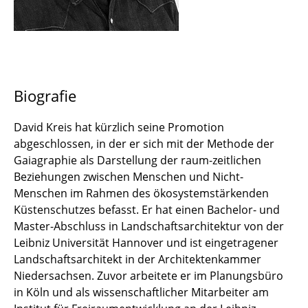
Dr. David Kreis
José Manuel Piña Contreras
Sandra Rost
Biografie
Paul Strobel
David Kreis hat kürzlich seine Promotion
abgeschlossen, in der er sich mit der Methode der
Dr. Deepank Verma
Gaiagraphie als Darstellung der raum-zeitlichen
Beziehungen zwischen Menschen und Nicht-
Ryan Zeringue
Menschen im Rahmen des ökosystemstärkenden
Küstenschutzes befasst. Er hat einen Bachelor- und
Master-Abschluss in Landschaftsarchitektur von der
Leibniz Universität Hannover und ist eingetragener
Landschaftsarchitekt in der Architektenkammer
Niedersachsen. Zuvor arbeitete er im Planungsbüro
in Köln und als wissenschaftlicher Mitarbeiter am