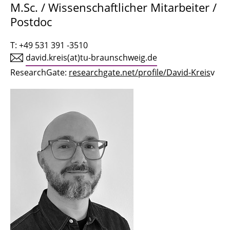
M.Sc. / Wissenschaftlicher Mitarbeiter /
Postdoc
Tobias Kühn
Olaf Mumm
T: +49 531 391 -3510
david.kreis(at)tu-braunschweig.de
Dr. Marcelo Esteban Muñoz Hidalgo
ResearchGate:
researchgate.net/profile/David-Kreis
v
Alexandra Auer
Yevheniia Berchul
Bhupender Bindal
Benedikt Herz
Daniel Grenz
Bodo Neuss
Dr. Katja Knecht