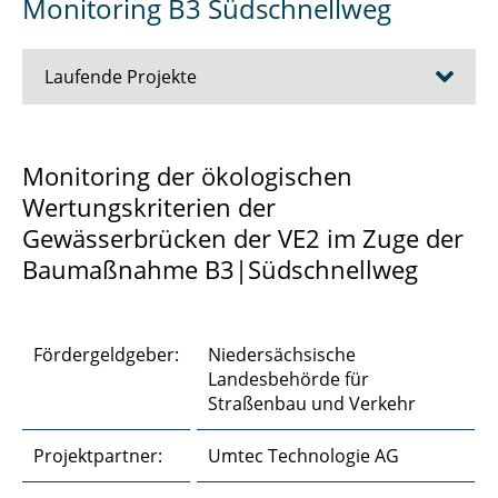
Monitoring B3 Südschnellweg
Laufende Projekte
Beschaffungsstrategien im Bundesbau
Monitoring der ökologischen
Wertungskriterien der
Erfolgsbedingungen im Bundesbau
Gewässerbrücken der VE2 im Zuge der
LATOS
Baumaßnahme B3|Südschnellweg
Monitoring B3 Südschnellweg
Neubau PEI
Fördergeldgeber:
Niedersächsische
Landesbehörde für
Reallabor U3 Berlin
Straßenbau und Verkehr
Reallabor Wehr Wieblingen
Projektpartner:
Umtec Technologie AG