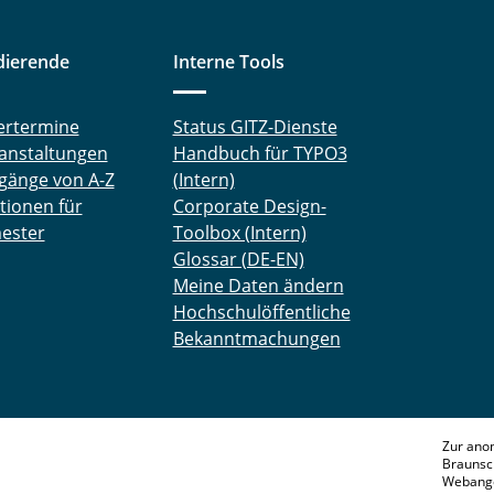
dierende
Interne Tools
ertermine
Status GITZ-Dienste
anstaltungen
Handbuch für TYPO3
gänge von A-Z
(Intern)
tionen für
Corporate Design-
ester
Toolbox (Intern)
Glossar (DE-EN)
Meine Daten ändern
Hochschulöffentliche
Bekanntmachungen
Zur ano
Braunsc
Webange