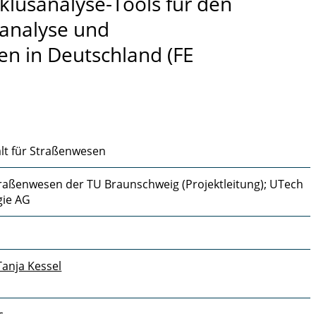
klusanalyse-Tools für den
sanalyse und
n in Deutschland (FE
lt für Straßenwesen
 Straßenwesen der TU Braunschweig (Projektleitung); UTech
gie AG
 Tanja Kessel
c.