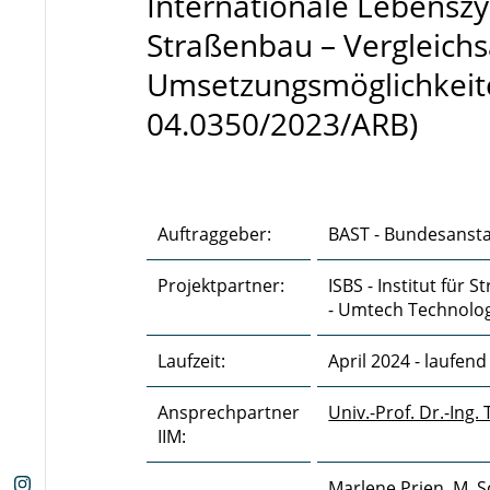
Internationale Lebenszy
Straßenbau – Vergleich
Umsetzungsmöglichkeite
04.0350/2023/ARB)
Auftraggeber:
BAST - Bundesansta
Projektpartner:
ISBS - Institut für
- Umtech Technolo
Laufzeit:
April 2024 - laufend
Ansprechpartner
Univ.-Prof. Dr.-Ing.
IIM:
Marlene Prien, M. S