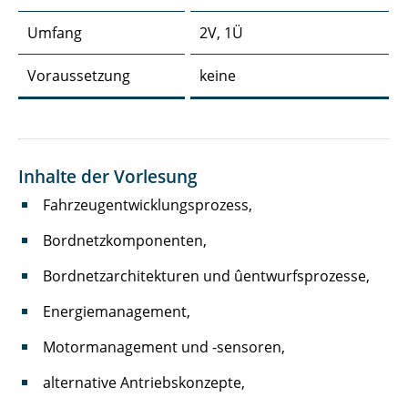
Umfang
2V, 1Ü
Identifikation dynamischer Systeme
Voraussetzung
keine
Nichtlineare Regelungstechnik
Oberseminar Elektronische Fahrzeugsysteme
Seminar: Hochvoltsicherheit im Kraftfahrzeug
Inhalte der Vorlesung
Seminar: Modellfahrzeugbau
Fahrzeugentwicklungsprozess,
Bordnetzkomponenten,
Bordnetzarchitekturen und ûentwurfsprozesse,
Energiemanagement,
Motormanagement und -sensoren,
alternative Antriebskonzepte,