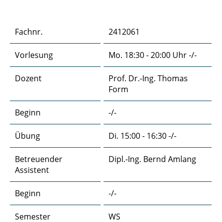
Anwendung regelungstechnischer Methoden
Fachnr.
2412061
Automatisierte Straßenfahrzeuge: von der
Assistenz zur Autonomie
Vorlesung
Mo. 18:30 - 20:00 Uhr -/-
Datenbussysteme
Dozent
Prof. Dr.-Ing. Thomas
Form
Elektromagnetische Verträglichkeit in der
Fahrzeugtechnik
Beginn
-/-
Elektronische Fahrzeugsysteme
Übung
Di. 15:00 - 16:30 -/-
Entwurf robuster Regelungen
Betreuender
Dipl.-Ing. Bernd Amlang
Assistent
Erweiterte Methoden der Regelungstechnik
Beginn
-/-
Fahrzeugsystemtechnik
Semester
WS
Grundlagen der Regelungstechnik