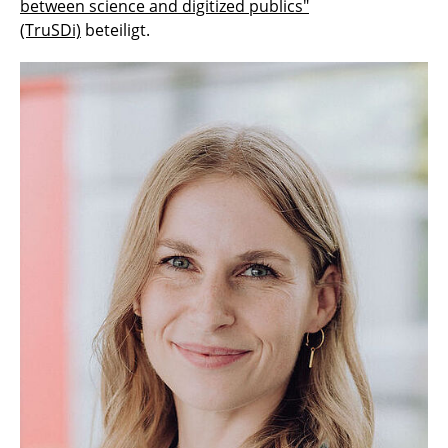
between science and digitized publics"
(TruSDi)
beteiligt.
Dr. Lennart Banse
Dr. Julian Fick