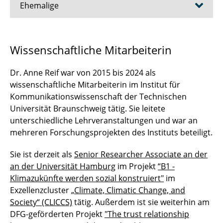
Ehemalige
Dr. Susann Kohout
Wissenschaftliche Mitarbeiterin
Katharina Willems, M.A.
Dr. Anne Reif war von 2015 bis 2024 als
Dr. Laura Wolff
wissenschaftliche Mitarbeiterin im Institut für
Kommunikationswissenschaft der Technischen
Francine Meyer, M.A.
Universität Braunschweig tätig. Sie leitete
unterschiedliche Lehrveranstaltungen und war an
Dr. Nina Wicke
mehreren Forschungsprojekten des Instituts beteiligt.
Matthias Henke, M.A.
Sie ist derzeit als
Senior Researcher Associate an der
an der Universität Hamburg
im Projekt
“B1 -
Dr. Anne Reif
Klimazukünfte werden sozial konstruiert"
im
Exzellenzcluster
„Climate, Climatic Change, and
Anne Forstmann
Society“ (CLICCS)
tätig. Außerdem ist sie weiterhin am
DFG-geförderten Projekt
"The trust relationship
Prof. Dr. Friederike Hendriks