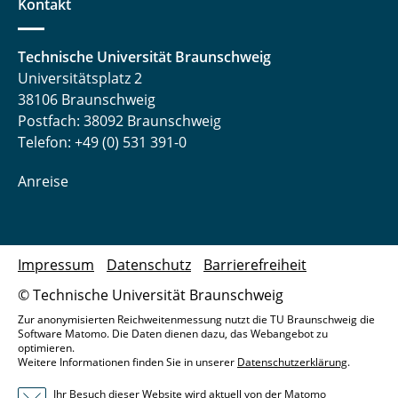
Kontakt
Technische Universität Braunschweig
Universitätsplatz 2
38106 Braunschweig
Postfach: 38092 Braunschweig
Telefon: +49 (0) 531 391-0
Anreise
Impressum
Datenschutz
Barrierefreiheit
© Technische Universität Braunschweig
Zur anonymisierten Reichweitenmessung nutzt die TU Braunschweig die
Software Matomo. Die Daten dienen dazu, das Webangebot zu
optimieren.
Weitere Informationen finden Sie in unserer
Datenschutzerklärung
.
Ihr Besuch dieser Website wird aktuell von der Matomo