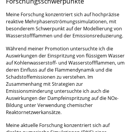
Forschungsschwerpunkte
Iyer, Niraj
Meine Forschung konzentriert sich auf hochpräzise
reaktive Mehrphasenströmungssimulationen, mit
Kenull, Thomas
besonderem Schwerpunkt auf der Modellierung von
Wasserstoffflammen und der Emissionsreduzierung.
Knoche, Sebastian
Während meiner Promotion untersuchte ich die
Kruse, Alexander
Auswirkungen der Einspritzung von flüssigem Wasser
auf Kohlenwasserstoff- und Wasserstoffflammen, um
Lieder, Daniel
deren Einfluss auf die Flammendynamik und die
Schadstoffemissionen zu verstehen. Im
Lück, Sebastian
Zusammenhang mit Strategien zur
Marx, Katrin
Emissionsminderung untersuchte ich auch die
Auswirkungen der Dampfeinspritzung auf die NOx-
Meyer, Patrick
Bildung unter Verwendung chemischer
Reaktornetzwerkansätze.
Mojaabi, Arian
Meine aktuelle Forschung konzentriert sich auf
Oldeweme, Jonas