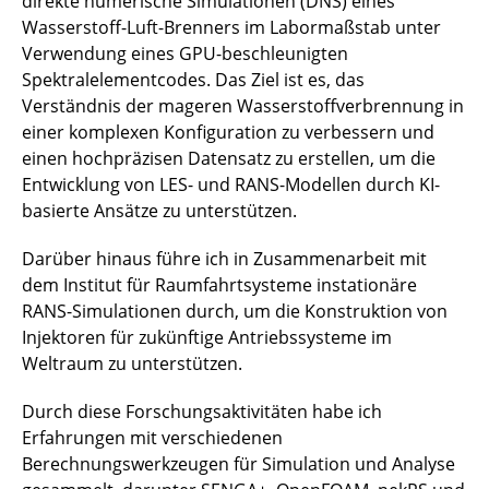
direkte numerische Simulationen (DNS) eines
Wasserstoff-Luft-Brenners im Labormaßstab unter
Peschmann, Marwin
Verwendung eines GPU-beschleunigten
Spektralelementcodes. Das Ziel ist es, das
Proff, Jannik
Verständnis der mageren Wasserstoffverbrennung in
einer komplexen Konfiguration zu verbessern und
Ruminy, Thomas
einen hochpräzisen Datensatz zu erstellen, um die
Entwicklung von LES- und RANS-Modellen durch KI-
Schmitz, Robert
basierte Ansätze zu unterstützen.
Schulten, Benedikt
Darüber hinaus führe ich in Zusammenarbeit mit
dem Institut für Raumfahrtsysteme instationäre
Schwarz, Heiko
RANS-Simulationen durch, um die Konstruktion von
Injektoren für zukünftige Antriebssysteme im
Seidler, Marcel
Weltraum zu unterstützen.
Spuhler, Tobias
Durch diese Forschungsaktivitäten habe ich
Straßner, Andrea
Erfahrungen mit verschiedenen
Berechnungswerkzeugen für Simulation und Analyse
Witte, Hauke