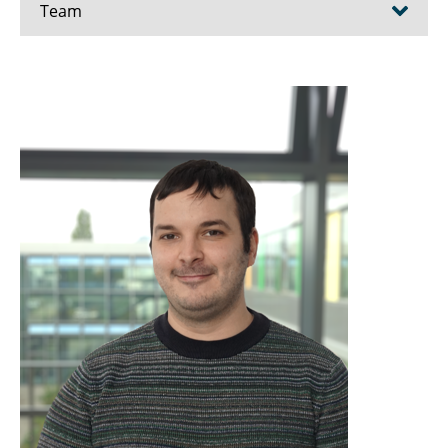
Team
Ahrendt, Fenja
Ayhan, Hafize
Becker, Christoph
Beule, Karina
Bien, Maximilian
Blanke, Marit
Bode, Christoph
Borcherding, Till
Brunow, Patrick