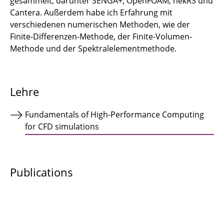
gesammelt, darunter SENGA+, OpenFOAM, nekRS und
Cantera. Außerdem habe ich Erfahrung mit
↩ Zurück zur Startseite
verschiedenen numerischen Methoden, wie der
Finite-Differenzen-Methode, der Finite-Volumen-
Methode und der Spektralelementmethode.
Lehre
Fundamentals of High-Performance Computing
for CFD simulations
Publications