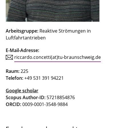
Concetti, Riccardo
Deepa
Arbeitsgruppe:
Reaktive Strömungen in
Ferraro, Federica
Luftfahrtantrieben
Friedrichs, Jens
E-Mail-Adresse:
riccardo.concetti(at)tu-braunschweig.de
Gerhardy, Fynn
Raum:
225
Göing, Jan
Telefon:
+49 531 391 94221
Gottschalk, Nick
Google scholar
Scopus Author-ID:
57218854876
Grigo, Christoph
ORCID:
0009-0001-3548-9884
Grubert, Jonas
Hinz, Lars