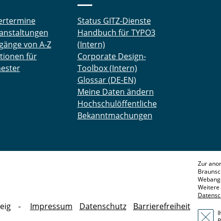
ertermine
Status GITZ-Dienste
anstaltungen
Handbuch für TYPO3
gänge von A-Z
(Intern)
tionen für
Corporate Design-
ester
Toolbox (Intern)
Glossar (DE-EN)
Meine Daten ändern
Hochschulöffentliche
Bekanntmachungen
Zur ano
Braunsc
Webange
Weitere 
Datensc
eig
Impressum
Datenschutz
Barrierefreiheit
I
R