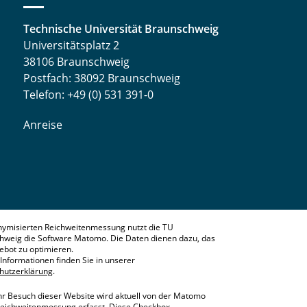
Technische Universität Braunschweig
Universitätsplatz 2
38106 Braunschweig
Postfach: 38092 Braunschweig
Telefon: +49 (0) 531 391-0
Anreise
nymisierten Reichweitenmessung nutzt die TU
hweig die Software Matomo. Die Daten dienen dazu, das
bot zu optimieren.
Informationen finden Sie in unserer
hutzerklärung
.
hr Besuch dieser Website wird aktuell von der Matomo
eichweitenmessung erfasst. Diese Checkbox