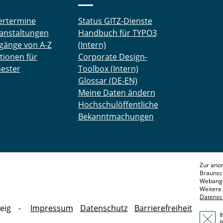
ertermine
Status GITZ-Dienste
anstaltungen
Handbuch für TYPO3
gänge von A-Z
(Intern)
tionen für
Corporate Design-
ester
Toolbox (Intern)
Glossar (DE-EN)
Meine Daten ändern
Hochschulöffentliche
Bekanntmachungen
Zur ano
Braunsc
Webange
Weitere 
Datensc
eig
Impressum
Datenschutz
Barrierefreiheit
I
R