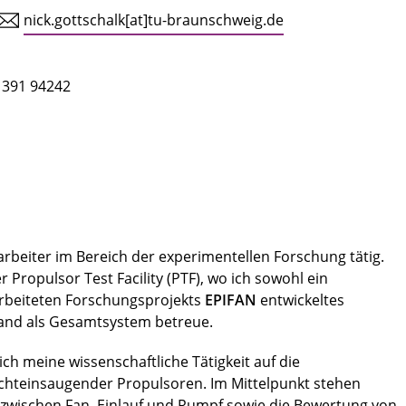
nick.gottschalk[at]tu-braunschweig.de
 391 94242
tarbeiter im Bereich der experimentellen Forschung tätig.
 Propulsor Test Facility (PTF), wo ich sowohl ein
rbeiteten Forschungsprojekts
EPIFAN
entwickeltes
stand als Gesamtsystem betreue.
ch meine wissenschaftliche Tätigkeit auf die
chteinsaugender Propulsoren. Im Mittelpunkt stehen
 zwischen Fan, Einlauf und Rumpf sowie die Bewertung von