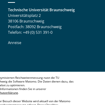
Technische Universität Braunschweig
Universitätsplatz 2
38106 Braunschweig
Postfach: 38092 Braunschweig
Telefon: +49 (0) 531 391-0
Anreise
nymisierten Reichweitenmessung nutzt die TU
hweig die Software Matomo. Die Daten dienen dazu, das
bot zu optimieren.
Informationen finden Sie in unserer
hutzerklärung
.
hr Besuch dieser Website wird aktuell von der Matomo
eichweitenmessung erfasst. Diese Checkbox