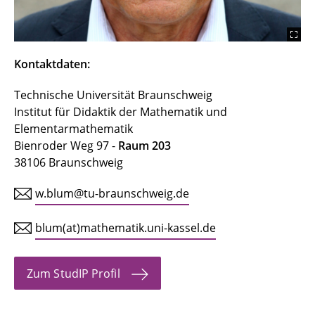
Daniel Heinrich
Tobias Herzog
Kontaktdaten:
Katja Jung
Technische Universität Braunschweig
Dr.in Antonia Käppler
Institut für Didaktik der Mathematik und
Markus Kucharek
Elementarmathematik
Bienroder Weg 97 -
Raum 203
Iris Peter
38106 Braunschweig
OStR Dietmar Scholz
w.blum@tu-braunschweig.de
Franziska Strunk Schiff
blum(at)mathematik.uni-kassel.de
-- Lehrbeauftragte
Zum StudIP Profil
Prof. em. Dr. Werner Blum