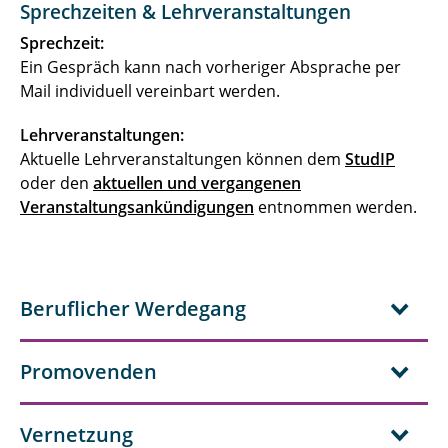
StD. Jan Block
Sprechzeiten & Lehrveranstaltungen
Sprechzeit:
Kerstin Cohrs-Streloke
Ein Gespräch kann nach vorheriger Absprache per
Mail individuell vereinbart werden.
Yvonne Hoffmann
Lehrveranstaltungen:
Anette Jonscher
Aktuelle Lehrveranstaltungen können dem
StudIP
oder den
Dagmar Körting
aktuellen und vergangenen
Veranstaltungsankündigungen
entnommen werden.
Kai Leifheit
Dr. Hartmut Rehlich
Beruflicher Werdegang
Philip Stremming
Ines Schoppmeyer
Promovenden
OStR Karten Schulz
Vernetzung