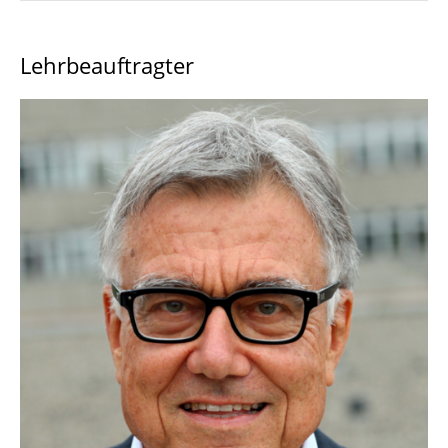
-- Professor:innen
Lehrbeauftragter
Prof. Dr. Mathias Hattermann
Prof.in Dr.in Carla Merschmeyer-Brüwer
Prof. Dr. Katrin Vorhölter
-- Sekretariat
Ciydem Öztürk
-- Wissenschaftliche Mitarbeitende
Till Burchert
AOR Dipl.-Math. Frank Förster