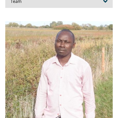
Team
Prof. Dr. Sebastian T. Meyer
Britta Ashi
Ojonugwa Ekpah
Dr. Diana Goertzen
Jolan Hogreve
Dr. Swantje Löbel
Dr. Dania Richter
Prof. Dr. em. Otto Richter
Dr. Anett Schibalski