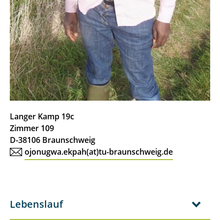
Christine Schottmüller
Dr. Michael Strohbach
Prof. Dr. Frank Suhling
ehemalige Teamangehörige
Langer Kamp 19c
Zimmer 109
D-38106 Braunschweig
ojonugwa.ekpah(at)tu-braunschweig.de
Lebenslauf