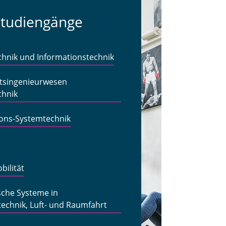
studiengänge
chnik und Informationstechnik
ftsingenieurwesen
chnik
ions-Systemtechnik
bilität
sche Systeme in
echnik, Luft- und Raumfahrt