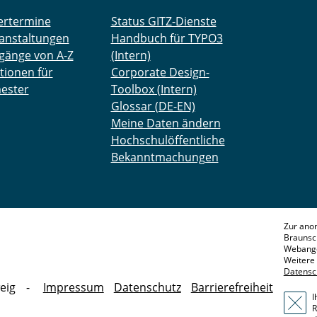
ertermine
Status GITZ-Dienste
anstaltungen
Handbuch für TYPO3
gänge von A-Z
(Intern)
tionen für
Corporate Design-
ester
Toolbox (Intern)
Glossar (DE-EN)
Meine Daten ändern
Hochschulöffentliche
Bekanntmachungen
Zur ano
Braunsc
Webange
Weitere 
Datensc
eig
Impressum
Datenschutz
Barrierefreiheit
I
R