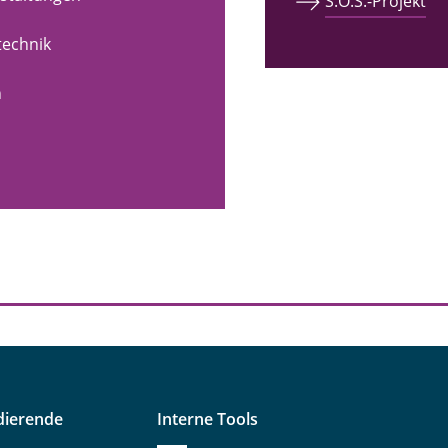
S.O.S.-Projekt
technik
n
dierende
Interne Tools