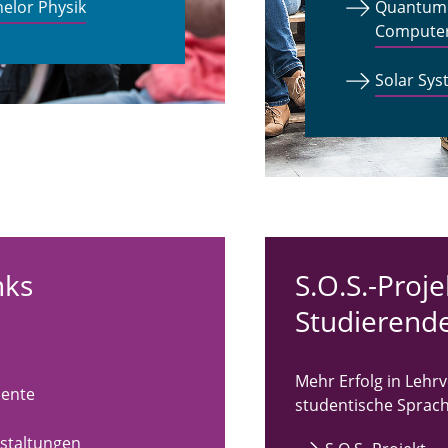
helor Physik
Quantum T
Computer
Solar Sys
nks
S.O.S.-Proje
Studierend
Mehr Erfolg in Leh
ente
studentische Sprac
staltungen