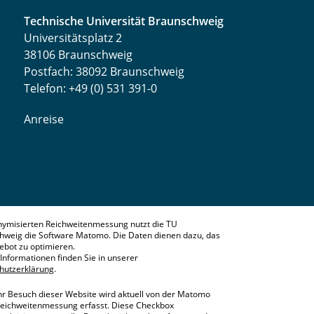
Technische Universität Braunschweig
Universitätsplatz 2
38106 Braunschweig
Postfach: 38092 Braunschweig
Telefon: +49 (0) 531 391-0
Anreise
nymisierten Reichweitenmessung nutzt die TU
hweig die Software Matomo. Die Daten dienen dazu, das
bot zu optimieren.
Informationen finden Sie in unserer
hutzerklärung
.
hr Besuch dieser Website wird aktuell von der Matomo
eichweitenmessung erfasst. Diese Checkbox