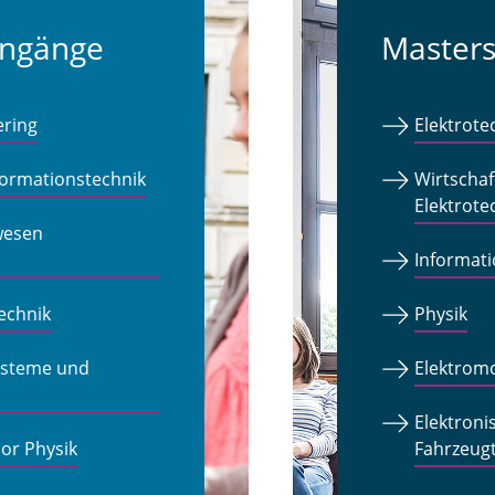
engänge
Master
ering
Elektrote
formationstechnik
Wirtscha
Elektrote
wesen
Informat
echnik
Physik
ysteme und
Elektromo
Elektroni
lor Physik
Fahrzeugt