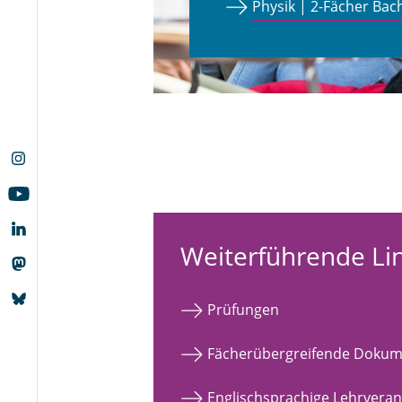
Physik | 2-Fächer Bac
Weiterführende Li
Prüfungen
Fächerübergreifende Dokum
Englischsprachige Lehrveran