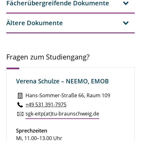
Fächerübergreifende Dokumente
Physik | Master Physik
Ältere Dokumente
Elektromobilität | Master EMOB
Elektronische Systeme in Fahrzeugtechnik,
Luft- und Raumfahrt | Master ELSY
Fragen zum Studiengang?
Quantum Technologies in Electrical and
Computer Engineering
Verena Schulze – NEEMO, EMOB
Solar System Physics
Hans-Sommer-Straße 66, Raum 109
Prüfungen
+49 531 391-7975
Fächerübergreifende Dokumente
sgk-eitp(at)tu-braun­schweig.de
Hands-On-Xperience Elektrotechnik
Sprechzeiten
Mi, 11.00–13.00 Uhr