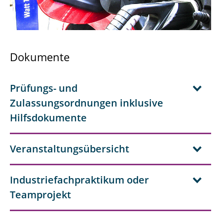
Elektrotechnik und Informationstechnik |
Master ET
Wirtschaftsingenieurwesen Elektrotechnik |
Dokumente
Bachelor WIING-ET
Wirtschaftsingenieurwesen Elektrotechnik |
Prüfungs- und
Master WIING-ET
Zulassungsordnungen inklusive
Hilfsdokumente
Informations-Systemtechnik | Bachelor IST
Informations-Systemtechnik | Master IST
Veranstaltungsübersicht
Nachhaltige Energiesysteme und
Elektromobilität | Bachelor NEEMO
Industriefachpraktikum oder
Teamprojekt
Physik | 1-Fach-Bachelor Physik
Physik | 2-Fächer-Bachelor Physik