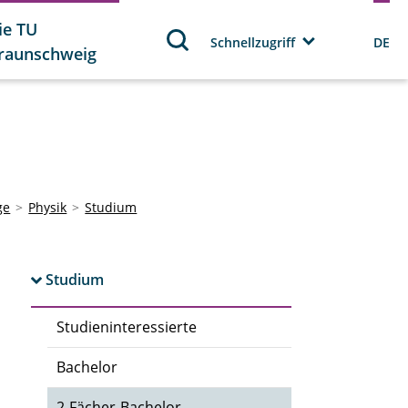
ie TU
Schnellzugriff
DE
raunschweig
ge
Physik
Studium
Studium
Studieninteressierte
Bachelor
2-Fächer-Bachelor