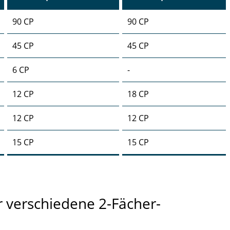
90 CP
90 CP
45 CP
45 CP
6 CP
-
12 CP
18 CP
12 CP
12 CP
15 CP
15 CP
r verschiedene 2-Fächer-