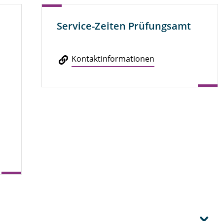
Service-Zeiten Prüfungsamt
Kon­takt­in­for­ma­tio­nen