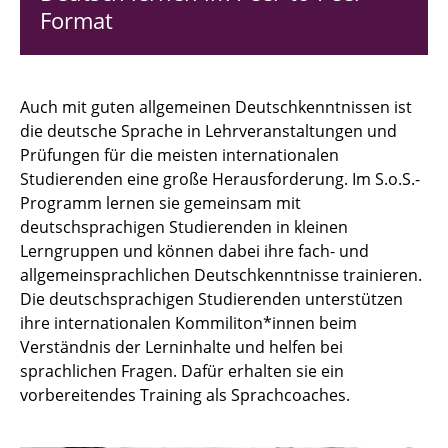
Format
Interkulturelle Workshops
Studieren ohne Sprachbarrieren (S.o.S.)
Auch mit guten allgemeinen Deutschkenntnissen ist
Sprachtandem
die deutsche Sprache in Lehrveranstaltungen und
Prüfungen für die meisten internationalen
Interkulturelles Partner Projekt (IPP)
Studierenden eine große Herausforderung. Im S.o.S.-
Programm lernen sie gemeinsam mit
deutschsprachigen Studierenden in kleinen
Lerngruppen und können dabei ihre fach- und
allgemeinsprachlichen Deutschkenntnisse trainieren.
Die deutschsprachigen Studierenden unterstützen
ihre internationalen Kommiliton*innen beim
Verständnis der Lerninhalte und helfen bei
sprachlichen Fragen. Dafür erhalten sie ein
vorbereitendes Training als Sprachcoaches.