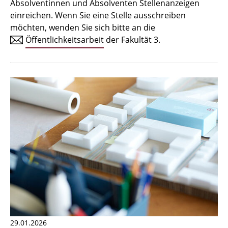
Absolventinnen und Absolventen Stellenanzeigen
Zulassungsverfahren Bachelor 2026
einreichen. Wenn Sie eine Stelle ausschreiben
möchten, wenden Sie sich bitte an die
Bachelor Architektur
Öffentlichkeitsarbeit
der Fakultät 3.
Bachelor Architektur+
Master Architektur
Qualifikationsprofil
Lehrveranstaltungen
International
Institute
Einrichtungen
Zeichensäle
29.01.2026